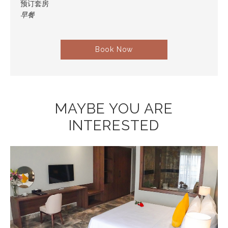
预订套房
早餐
Book Now
MAYBE YOU ARE
INTERESTED